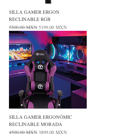
SILLA GAMER ERGON
RECLINABLE RGB
Precio
Precio de oferta
5500,00 MXN
5199,00 MXN
SILLA GAMER ERGONÓMIC
RECLINABLE MORADA
Precio
Precio de oferta
4500,00 MXN
3899,00 MXN