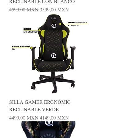
RECLINABLE CON BLANCO
Precio
Precio de oferta
4599,00 MXN
3599,00 MXN
SILLA GAMER ERGNÓMIC
RECLINABLE VERDE
Precio
Precio de oferta
4499,00 MXN
4149,00 MXN