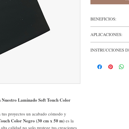
BENEFICIOS:
Beneficios para los Cr
APLICACIONES:
Aspecto Profesiona
elegancía.
Aplicaciones comunes
Protección y Dura
INSTRUCCIONES D
Proyectos de Manu
Fácil Aplicación
tarjetas, tarjetería c
Cómo usar:
Prepara tu Superfi
Ajusta tu Lamina
Lámina tu Proyect
Recorta el Exceso
n Nuestro Laminado Soft Touch Color
e a tus proyectos un acabado cómodo y
Touch Color Negro (30 cm x 50 m)
es la
 alta calidad no solo protege tus creaciones