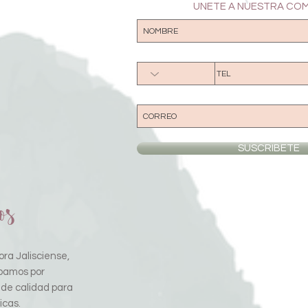
UNETE A NUESTRA CO
SUSCRIBETE
os
ra Jalisciense,
pamos por
 de calidad para
icas.