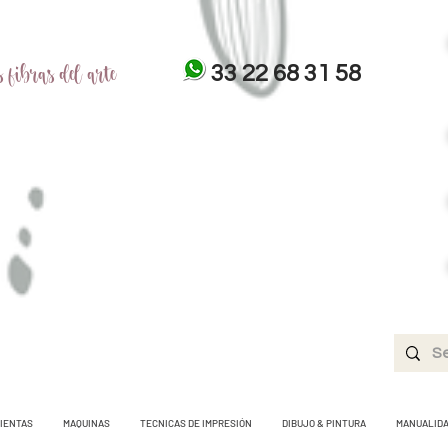
 fibras del arte
33 22 68 31 58
IENTAS
MAQUINAS
TECNICAS DE IMPRESIÓN
DIBUJO & PINTURA
MANUALID