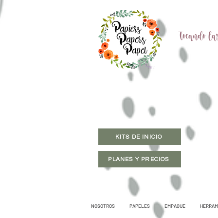
Tocando las
KITS DE INICIO
PLANES Y PRECIOS
NOSOTROS
PAPELES
EMPAQUE
HERRAM