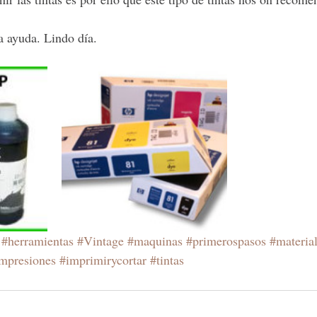
a ayuda. Lindo día.
#herramientas
#Vintage
#maquinas
#primerospasos
#materia
mpresiones
#imprimirycortar
#tintas