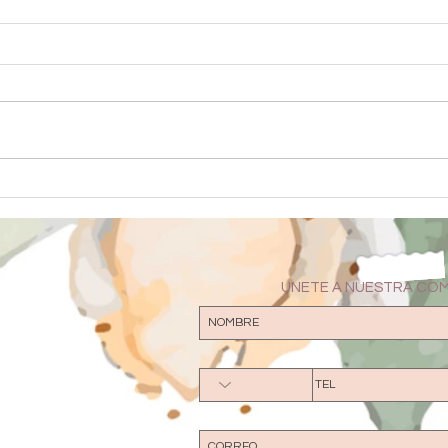
¿Qué es el ribbon y por qué es
Uso y
tan utilizado en el mundo?
para 
UNETE A NUESTRA CO