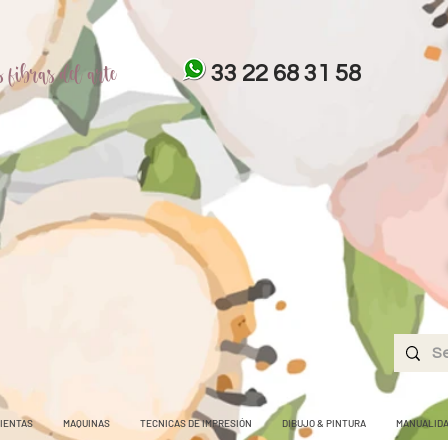
 fibras del arte
33 22 68 31 58
IENTAS
MAQUINAS
TECNICAS DE IMPRESIÓN
DIBUJO & PINTURA
MANUALID