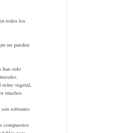
en todos los 
 que no pueden 
 han sido 
nerales. 
reino vegetal, 
por muchos 
son solventes 
ios compuestos 
ndables para 