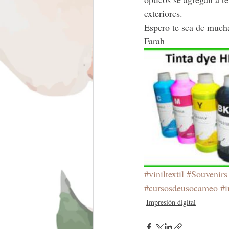
exteriores.
Espero te sea de much
Farah
#viniltextil
#Souvenirs
#cursosdeusocameo
#i
Impresión digital