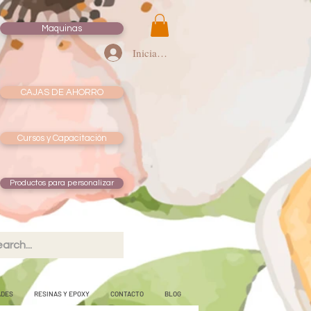
Maquinas
Iniciar sesión
CAJAS DE AHORRO
Cursos y Capacitación
Productos para personalizar
ADES
RESINAS Y EPOXY
CONTACTO
BLOG