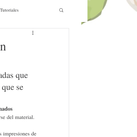
Tutoriales
ón
mpresión digital
adas que 
d lettering
 que se 
es para niños
Dibujo
nados 
rse del material.
s impresiones de 