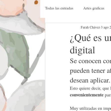
Todas las entradas
Artes graficas
Farah Chávez
3 ago 
Primeros pasos técnicas rígidos per
¿Qué es u
digital
Primeros pasos técnicas textiles
Se conocen com
sublimacion
vinil textil
V
pueden tener af
desean aplicar.
Otros menesteres
tintas
Esto quiere decir, que
convenientemente
 par
Arte
Etiquetas
Foil y Ho
Muy utilizadas en impr