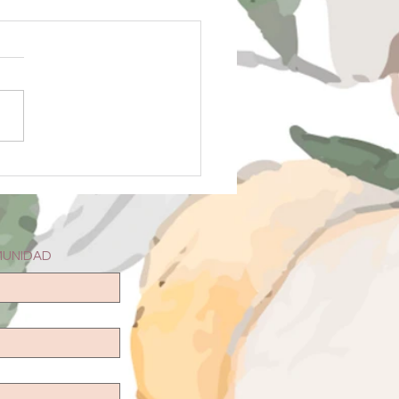
 Ventajas de una impresora
etiquetas
MUNIDAD