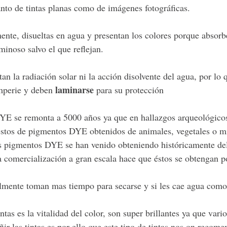
anto de tintas planas como de imágenes fotográficas.
ente, disueltas en agua y presentan los colores porque absorb
minoso salvo el que reflejan.
an la radiación solar ni la acción disolvente del agua, por lo
laminarse
emperie y deben 
 para su protección
YE se remonta a 5000 años ya que en hallazgos arqueológicos
restos de pigmentos DYE obtenidos de animales, vegetales o mi
 pigmentos DYE se han venido obteniendo históricamente del 
la comercialización a gran escala hace que éstos se obtengan 
lmente toman mas tiempo para secarse y si les cae agua como 
intas es la vitalidad del color, son super brillantes ya que var
ñir las tintas es por ello que este tipo de tintas nos on recome