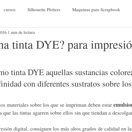
cursos
Silhouette Plotters
Maquinas para Scrapbook
2016
1 min de lectura
Recursos
Sin categoría
Primeros pasos Scrapbook
na tinta DYE? para impresi
negocio
Terminados
Tarjeteria
manualidades
I
o tinta DYE aquellas sustancias colore
inil
Diseño y aplicaciones
Herramientas Silhouette
han
inidad con diferentes sustratos sobre los
Manualidades con Tela
Manualidades con Foamy
Manualidad
emulsio
 los materiales sobre los que se impriman deben estar 
a que las tintas agarren sobre ellos sin que tiendan a descolga
tStamping
esión digital, consiguen los más altos grados de calidad en la