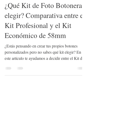
26 jun 2025
2 min de lectura
¿Qué Kit de Foto Botonera
elegir? Comparativa entre el
Kit Profesional y el Kit
Económico de 58mm
¿Estás pensando en crear tus propios botones
personalizados pero no sabes qué kit elegir? En
este artículo te ayudamos a decidir entre el Kit de
Inicio Foto Botonera Profesional y el Kit
Económico de 58mm, dos opciones ideales para
proyectos de manualidades, papelería creativa y
emprendimientos DIY. Conoce sus diferencias,
beneficios y cuál se adapta mejor a tu nivel de
experiencia. ¡Haz realidad tus ideas y descubre
cómo la creatividad simplificada puede transformar