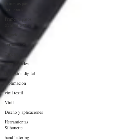
Primeros pasos
Scrapbook
Primeros pasos
técnicas textiles
negocio
Terminados
Tarjeteria
manualidades
Impresión digital
sublimacion
vinil textil
Vinil
Diseño y aplicaciones
Herramientas
Silhouette
hand lettering