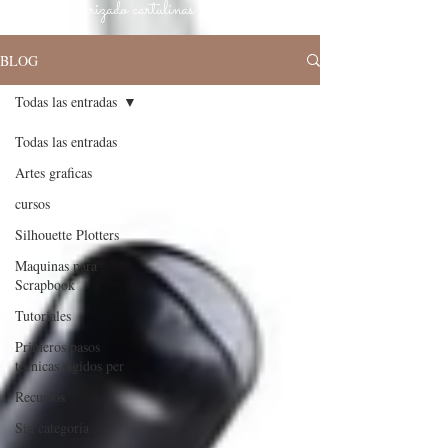
papel texturizado cartulinas especiales
BLOG
Todas las entradas
Todas las entradas
Artes graficas
cursos
Silhouette Plotters
Maquinas para
Scrapbook
Tutoriales
Primeros pasos
técnicas rígidos per
Recursos
Sin categoría