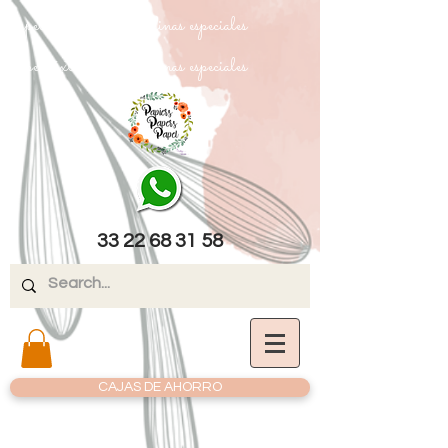
papel texturizado cartulinas especiales
papel texturizado cartulinas especiales
33 22 68 31 58
CAJAS DE AHORRO