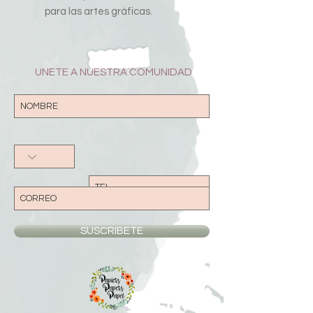
para las artes gráficas.
UNETE A NUESTRA COMUNIDAD
SUSCRIBETE