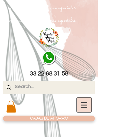
papel texturizado cartulinas especiales
papel texturizado cartulinas especiales
33 22 68 31 58
CAJAS DE AHORRO