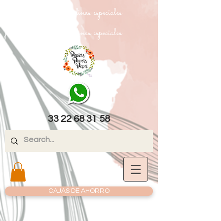
papel texturizado cartulinas especiales
papel texturizado cartulinas especiales
33 22 68 31 58
CAJAS DE AHORRO