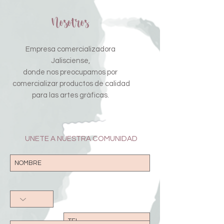
sigue las recomendaciones de limpieza y
almacenamiento. Asegúrate de usar
Nosotros
únicamente los materiales recomendados
para obtener los mejores resultados.
Empresa comercializadora
Jalisciense,
donde nos preocupamos por
comercializar productos de calidad
para las artes gráficas.
UNETE A NUESTRA COMUNIDAD