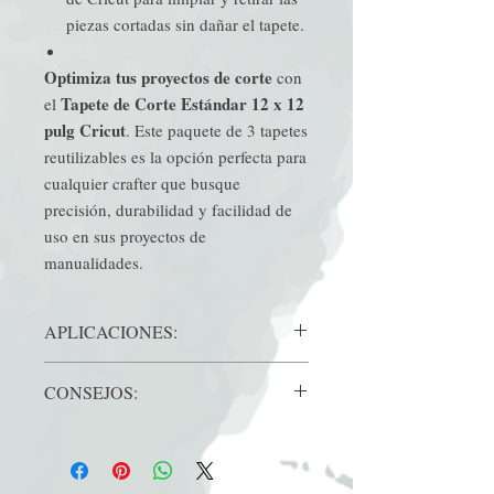
piezas cortadas sin dañar el tapete.
Optimiza tus proyectos de corte
con
Tapete de Corte Estándar 12 x 12
el
pulg Cricut
. Este paquete de 3 tapetes
reutilizables es la opción perfecta para
cualquier crafter que busque
precisión, durabilidad y facilidad de
uso en sus proyectos de
manualidades.
APLICACIONES:
Aplicaciones recomendadas
:
CONSEJOS:
Cartulina
Papel con patrones
Consejos de uso
: Para maximizar la vida
Cartulina en relieve
útil de tu tapete, mantén la cubierta
Vinilo termoadhesivo
protectora cuando no lo estés utilizando y
Vinilo