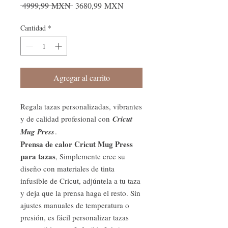
Precio
Precio
 4999,99 MXN 
3680,99 MXN
de
oferta
Cantidad
*
Agregar al carrito
Regala tazas personalizadas, vibrantes
y de calidad profesional con
Cricut
Mug Press
.
Prensa de calor Cricut Mug Press
para tazas
, Simplemente cree su
diseño con materiales de tinta
infusible de Cricut, adjúntela a tu taza
y deja que la prensa haga el resto. Sin
ajustes manuales de temperatura o
presión, es fácil personalizar tazas