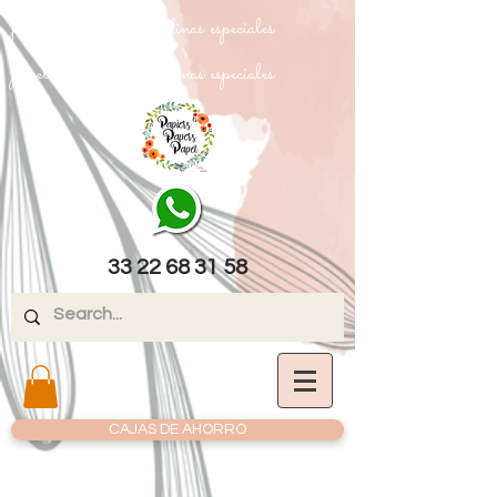
papel texturizado cartulinas especiales
papel texturizado cartulinas especiales
33 22 68 31 58
CAJAS DE AHORRO