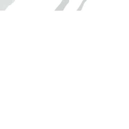
escuchar una taza personalizada.
¿La prensa de tazas Cricut funciona
con todas las máquinas de corte
Cricut?
Si. Incluso Cricut Joy ™ tiene el tamaño
perfecto para cortar y dibujar diseños de
tazas. También funciona con las máquinas
de corte Cricut Maker ™ y Cricut
Explore ™ . Simplemente corte o dibuje
sus diseños con materiales de tinta
infusible y use Cricut Mug Press para
hacer la transferencia.