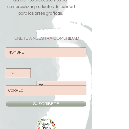
donde nos preocupamos por
comercializar productos de calidad
para las artes gráficas.
UNETE A NUESTRA COMUNIDAD
SUSCRIBETE