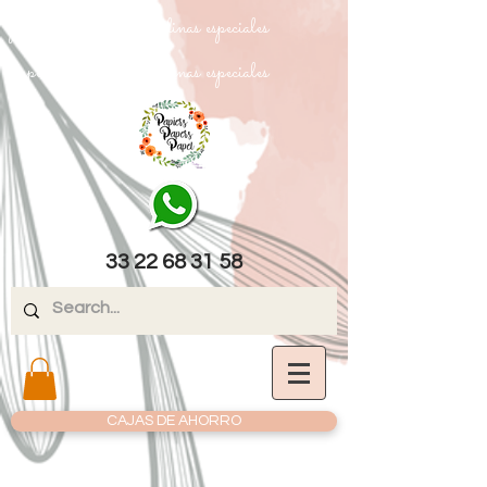
papel texturizado cartulinas especiales
papel texturizado cartulinas especiales
33 22 68 31 58
CAJAS DE AHORRO