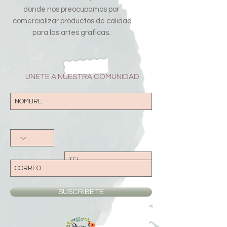
donde nos preocupamos por
comercializar productos de calidad
para las artes gráficas.
UNETE A NUESTRA COMUNIDAD
SUSCRIBETE