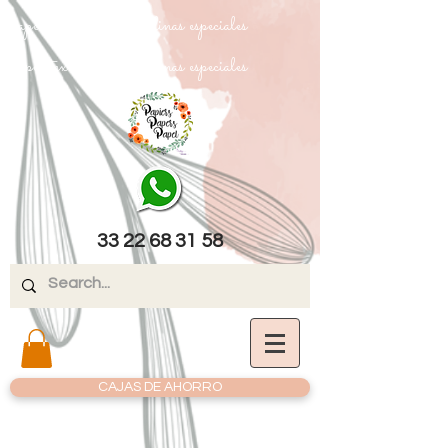
papel texturizado cartulinas especiales
papel texturizado cartulinas especiales
33 22 68 31 58
CAJAS DE AHORRO