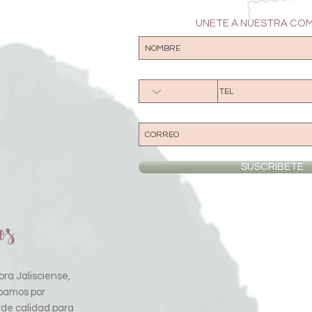
UNETE A NUESTRA CO
SUSCRIBETE
os
ra Jalisciense,
pamos por
 de calidad para