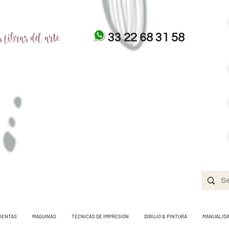
 fibras del arte
33 22 68 31 58
IENTAS
MAQUINAS
TECNICAS DE IMPRESIÓN
DIBUJO & PINTURA
MANUALID