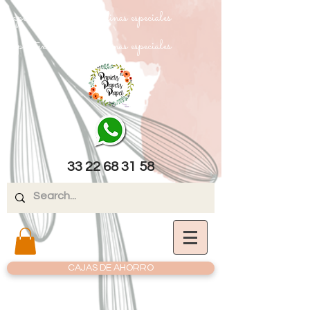
papel texturizado cartulinas especiales
papel texturizado cartulinas especiales
33 22 68 31 58
CAJAS DE AHORRO