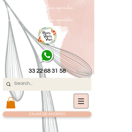
papel texturizado cartulinas especiales
papel texturizado cartulinas especiales
33 22 68 31 58
CAJAS DE AHORRO