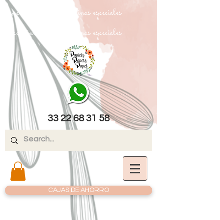
papel texturizado cartulinas especiales
papel texturizado cartulinas especiales
33 22 68 31 58
CAJAS DE AHORRO