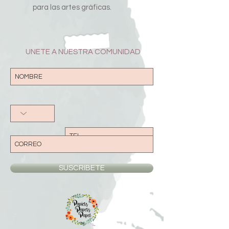
para las artes gráficas.
UNETE A NUESTRA COMUNIDAD
SUSCRIBETE