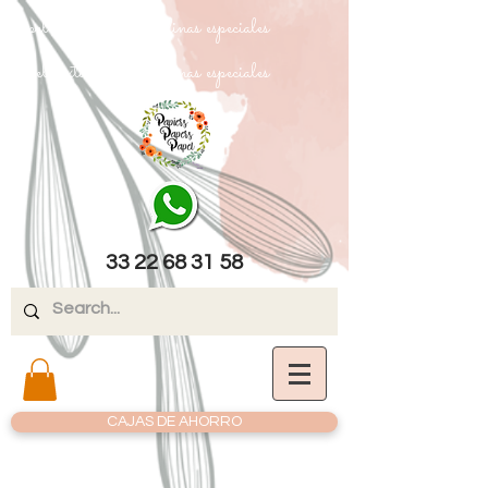
papel texturizado cartulinas especiales
papel texturizado cartulinas especiales
33 22 68 31 58
CAJAS DE AHORRO