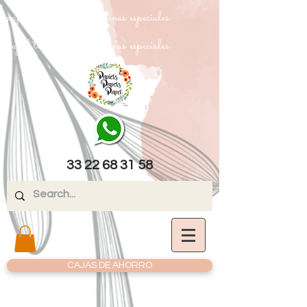
papel texturizado cartulinas especiales
papel texturizado cartulinas especiales
33 22 68 31 58
CAJAS DE AHORRO