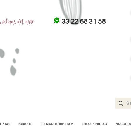
 fibras del arte
33 22 68 31 58
IENTAS
MAQUINAS
TECNICAS DE IMPRESIÓN
DIBUJO & PINTURA
MANUALID