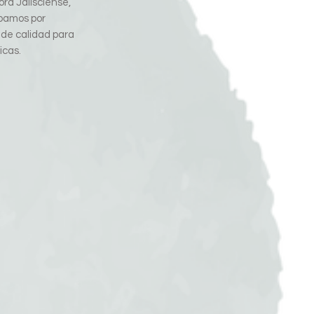
ra Jalisciense,
pamos por
 de calidad para
icas.