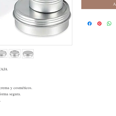
A
 CAJA
 crema y cosméticos.
forma segura.
.