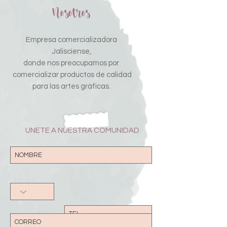
Nosotros
Empresa comercializadora
Jalisciense,
donde nos preocupamos por
comercializar productos de calidad
para las artes gráficas.
UNETE A NUESTRA COMUNIDAD