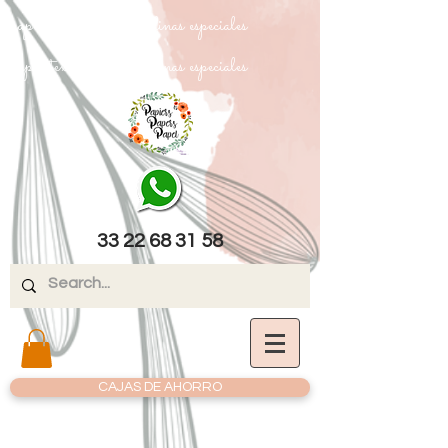
papel texturizado cartulinas especiales
papel texturizado cartulinas especiales
33 22 68 31 58
CAJAS DE AHORRO