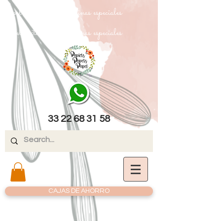
papel texturizado cartulinas especiales
papel texturizado cartulinas especiales
33 22 68 31 58
CAJAS DE AHORRO