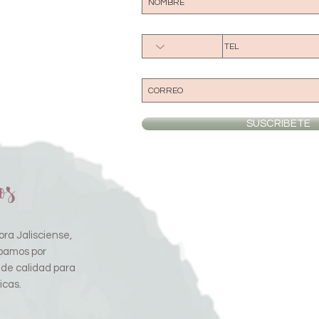
SUSCRIBETE
os
ra Jalisciense,
pamos por
 de calidad para
icas.