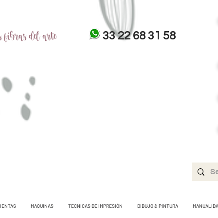
 fibras del arte
33 22 68 31 58
IENTAS
MAQUINAS
TECNICAS DE IMPRESIÓN
DIBUJO & PINTURA
MANUALID