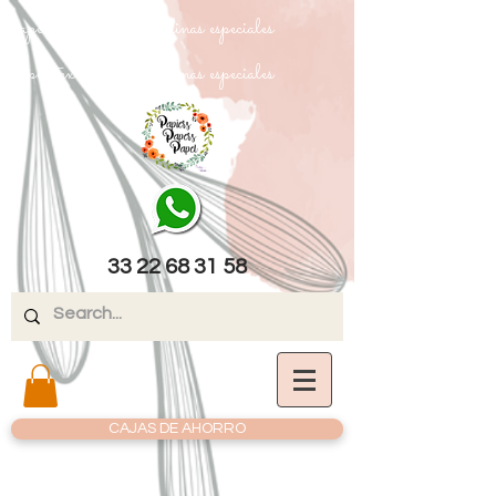
papel texturizado cartulinas especiales
papel texturizado cartulinas especiales
33 22 68 31 58
CAJAS DE AHORRO