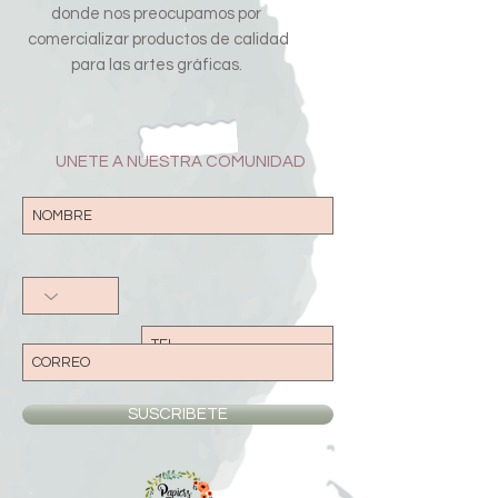
donde nos preocupamos por
comercializar productos de calidad
para las artes gráficas.
UNETE A NUESTRA COMUNIDAD
SUSCRIBETE