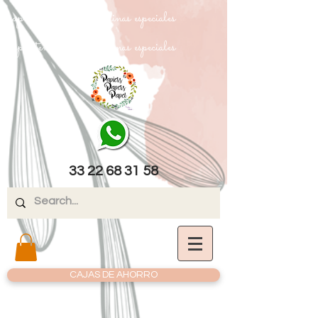
papel texturizado cartulinas especiales
papel texturizado cartulinas especiales
33 22 68 31 58
CAJAS DE AHORRO