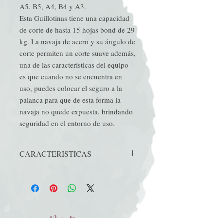
A5, B5, A4, B4 y A3.
Esta Guillotinas tiene una capacidad
de corte de hasta 15 hojas bond de 29
kg. La navaja de acero y su ángulo de
corte permiten un corte suave además,
una de las características del equipo
es que cuando no se encuentra en
uso, puedes colocar el seguro a la
palanca para que de esta forma la
navaja no quede expuesta, brindando
seguridad en el entorno de uso.
CARACTERISTICAS
Barra ajustable de alineación: Excelente
para obtener un corte preciso en las hojas
en cada ocasión.
• Navaja: Acero endurecido inoxidable.
Borde convexo para un corte más eficiente