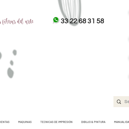
 fibras del arte
33 22 68 31 58
IENTAS
MAQUINAS
TECNICAS DE IMPRESIÓN
DIBUJO & PINTURA
MANUALID