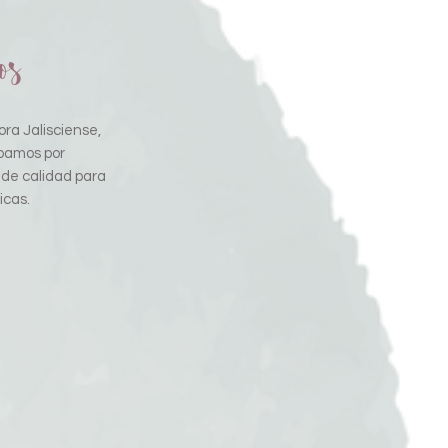
os
ra Jalisciense,
pamos por
 de calidad para
icas.