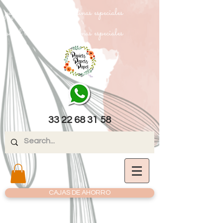
papel texturizado cartulinas especiales
papel texturizado cartulinas especiales
33 22 68 31 58
CAJAS DE AHORRO