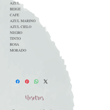
AZUL
BEIGE
CAFE
AZUL MARINO
AZUL CIELO
NEGRO
TINTO
ROSA
MORADO
Nosotros