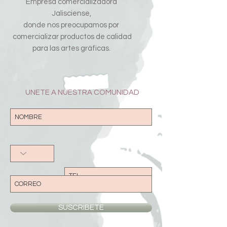
Empresa comercializadora
Jalisciense,
donde nos preocupamos por
comercializar productos de calidad
para las artes gráficas.
UNETE A NUESTRA COMUNIDAD
SUSCRIBETE