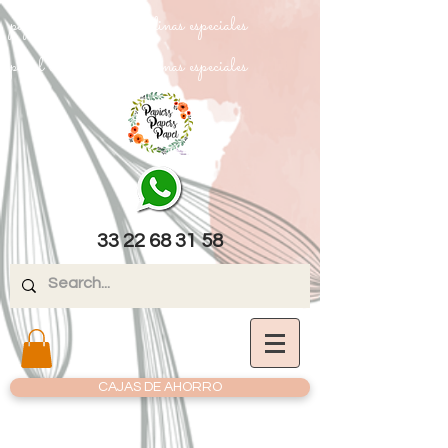
papel texturizado cartulinas especiales
papel texturizado cartulinas especiales
33 22 68 31 58
CAJAS DE AHORRO