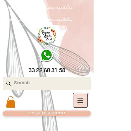
papel texturizado cartulinas especiales
papel texturizado cartulinas especiales
33 22 68 31 58
CAJAS DE AHORRO