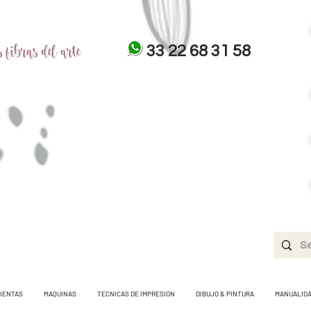
 fibras del arte
33 22 68 31 58
IENTAS
MAQUINAS
TECNICAS DE IMPRESIÓN
DIBUJO & PINTURA
MANUALID