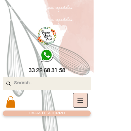
papel texturizado cartulinas especiales
papel texturizado cartulinas especiales
33 22 68 31 58
CAJAS DE AHORRO