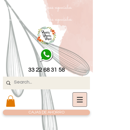
papel texturizado cartulinas especiales
papel texturizado cartulinas especiales
33 22 68 31 58
CAJAS DE AHORRO