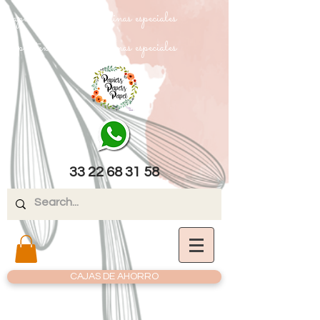
papel texturizado cartulinas especiales
papel texturizado cartulinas especiales
33 22 68 31 58
CAJAS DE AHORRO