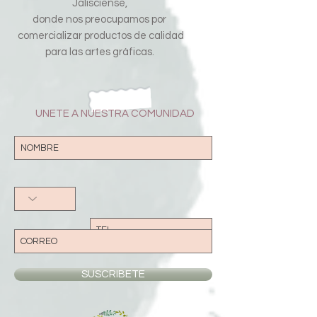
Jalisciense,
donde nos preocupamos por
comercializar productos de calidad
para las artes gráficas.
UNETE A NUESTRA COMUNIDAD
SUSCRIBETE