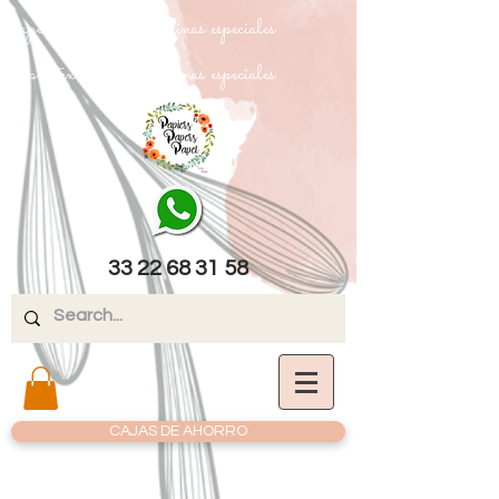
papel texturizado cartulinas especiales
papel texturizado cartulinas especiales
33 22 68 31 58
CAJAS DE AHORRO