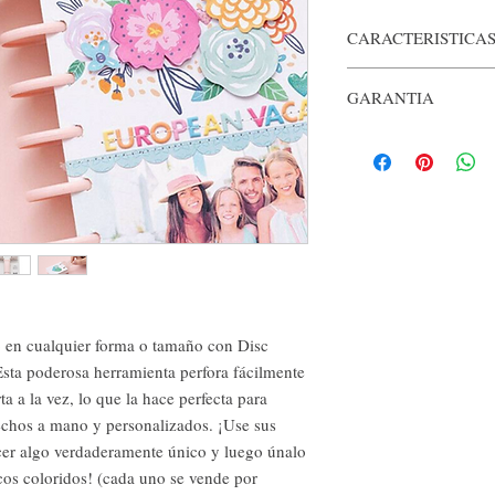
CARACTERISTICA
Esta pequeña máquina p
GARANTIA
hojas de papel a la vez
delgados. Esta herramie
Cuenta con garantía de
plataforma que te ayuda
tamaño que quieras que
etc., o va por pulgadas,
Hay una marca central y
El mango se mantiene e
y se aparta fácilmente 
utiliza los discos de e
separado) para mantener
También hay un compar
o en cualquier forma o tamaño con Disc
que atrapa todos los cor
ta poderosa herramienta perfora fácilmente
el vaciado. Hay una guí
ta a la vez, lo que la hace perfecta para
y sale de la herramienta
hechos a mano y personalizados. ¡Use sus
en las posiciones A, B 
cer algo verdaderamente único y luego únalo
para sus proyectos de ac
Una vez que perfora la 
cos coloridos! (cada uno se vende por