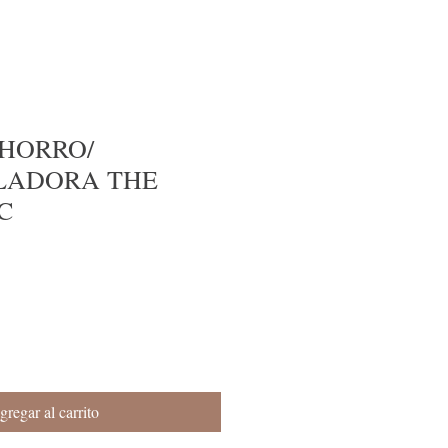
AHORRO/
LADORA THE
C
gregar al carrito