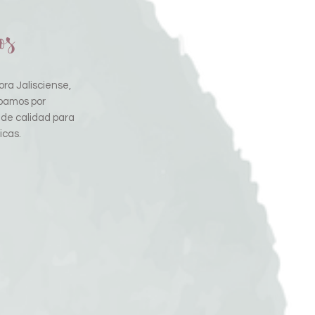
os
ra Jalisciense,
pamos por
 de calidad para
icas.