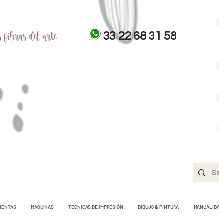
 fibras del arte
33 22 68 31 58
IENTAS
MAQUINAS
TECNICAS DE IMPRESIÓN
DIBUJO & PINTURA
MANUALID