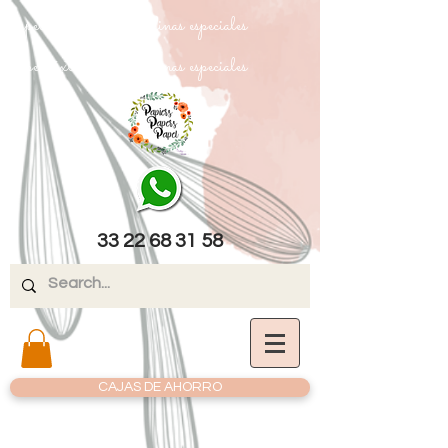
papel texturizado cartulinas especiales
papel texturizado cartulinas especiales
33 22 68 31 58
CAJAS DE AHORRO