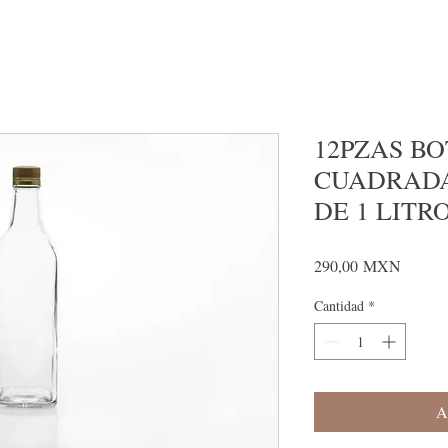
12PZAS B
CUADRADA
DE 1 LITR
Precio
290,00 MXN
Cantidad
*
A