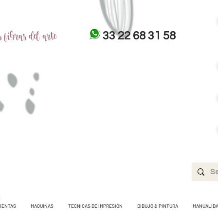
 fibras del arte
33 22 68 31 58
IENTAS
MAQUINAS
TECNICAS DE IMPRESIÓN
DIBUJO & PINTURA
MANUALID