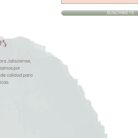
SUSCRIBETE
os
ra Jalisciense,
pamos por
 de calidad para
icas.