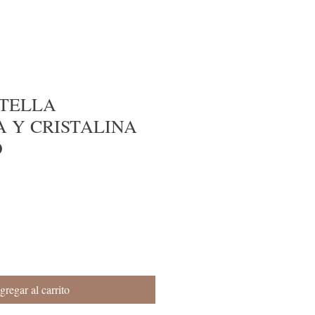
OTELLA
 Y CRISTALINA
O
gregar al carrito