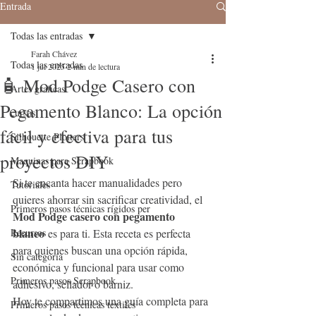
Entrada
Todas las entradas
Farah Chávez
Todas las entradas
1 jul 2025
2 min de lectura
🧴 Mod Podge Casero con
Artes graficas
Pegamento Blanco: La opción
cursos
fácil y efectiva para tus
Silhouette Plotters
proyectos DIY
Maquinas para Scrapbook
Si te encanta hacer manualidades pero 
Tutoriales
quieres ahorrar sin sacrificar creatividad, el 
Primeros pasos técnicas rígidos per
Mod Podge casero con pegamento 
blanco
Recursos
 es para ti. Esta receta es perfecta 
para quienes buscan una opción rápida, 
Sin categoría
económica y funcional para usar como 
Primeros pasos Scrapbook
adhesivo, sellador o barniz.
Hoy te compartimos una guía completa para 
Primeros pasos técnicas textiles