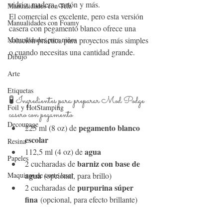
vidrio, madera, cartón y más.
Manualidades con Tela
El comercial es excelente, pero esta versión 
Manualidades con Foamy
casera con pegamento blanco ofrece una 
solución práctica para proyectos más simples 
Manualidades para niños
o cuando necesitas una cantidad grande.
Dibujo
Arte
Etiquetas
🧪 Ingredientes para preparar Mod Podge 
Foil y HotStamping
casero con pegamento
Decoupage
pegamento blanco 
225 ml (8 oz) de 
escolar
Resina
agua
112,5 ml (4 oz) de 
Papeles
barniz con base de 
2 cucharadas de 
agua
 (opcional, para brillo)
Maquinas de corte laser
purpurina súper 
2 cucharadas de 
fina
 (opcional, para efecto brillante)