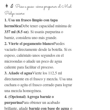
👩‍🔬 Paso a paso: cómo preparar el Mod 
Podge casero
1. Usa un frasco limpio con tapa 
hermética
Debe tener capacidad mínima de 
337 ml (8.5 oz)
. Si usarás purpurina o 
barniz, considera uno más grande.
2. Vierte el pegamento blanco
Puedes 
vaciarlo directamente desde la botella. Si es 
espeso, caliéntalo unos segundos en el 
microondas o añade un poco de agua 
caliente para facilitar el proceso.
3. Añade el agua
Vierte los 112,5 ml 
directamente en el frasco y mezcla. Usa una 
cuchara o agita el frasco cerrado para lograr 
una mezcla homogénea.
4. (Opcional) Agrega barniz o 
purpurina
Para obtener un acabado 
barniz con base de agua
brillante, añade 
 o 