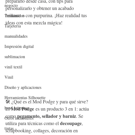
prepararlo desde casa, con tips para 
negocio
personalizarlo y obtener un acabado 
brillante o con purpurina. ¡Haz realidad tus 
Terminados
ideas con esta mezcla mágica!
Tarjeteria
manualidades
Impresión digital
sublimacion
vinil textil
Vinil
Diseño y aplicaciones
Herramientas Silhouette
🛠️ ¿Qué es el Mod Podge y para qué sirve?
hand lettering
Mod Podge
El 
 es un producto 3 en 1: actúa 
pegamento, sellador y barniz
como 
. Se 
Otros menesteres
decoupage
utiliza para técnicas como el 
, 
tintas
scrapbooking, collages, decoración en 