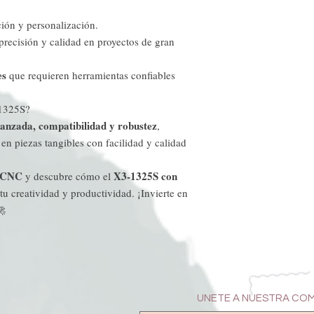
ión y personalización.
recisión y calidad en proyectos de gran
es
que requieren herramientas confiables
-1325S?
vanzada, compatibilidad y robustez
,
 en piezas tangibles con facilidad y calidad
s CNC
X3-1325S con
y descubre cómo el
u creatividad y productividad. ¡Invierte en
🚀
UNETE A NUESTRA CO