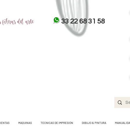
 fibras del arte
33 22 68 31 58
IENTAS
MAQUINAS
TECNICAS DE IMPRESIÓN
DIBUJO & PINTURA
MANUALID