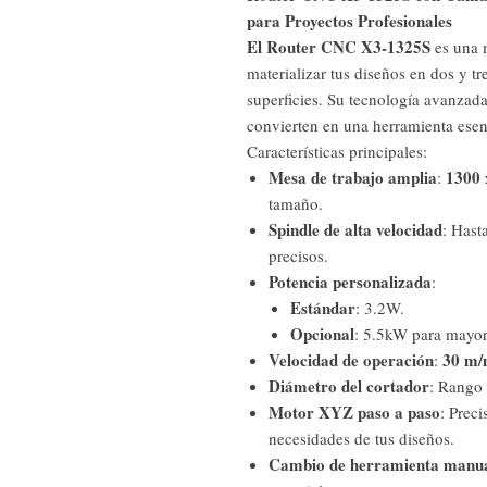
para Proyectos Profesionales
El Router CNC X3-1325S
es una 
materializar tus diseños en dos y t
superficies. Su tecnología avanzad
convierten en una herramienta esenc
Características principales:
Mesa de trabajo amplia
1300
:
tamaño.
Spindle de alta velocidad
: Hast
precisos.
Potencia personalizada
:
Estándar
: 3.2W.
Opcional
: 5.5kW para mayor
Velocidad de operación
30 m/
:
Diámetro del cortador
: Rango
Motor XYZ paso a paso
: Prec
necesidades de tus diseños.
Cambio de herramienta manu