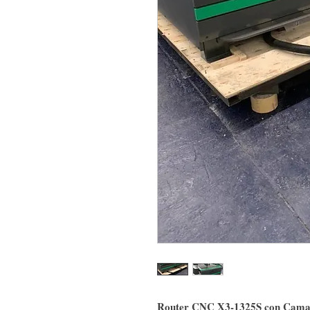
Router CNC X3-1325S con Cama de