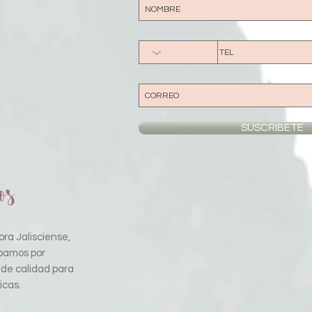
SUSCRIBETE
os
ra Jalisciense,
pamos por
 de calidad para
icas.