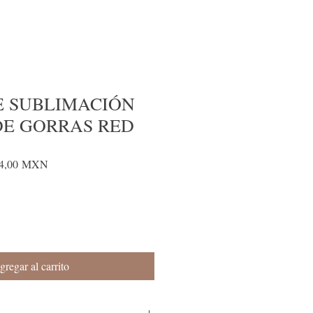
E SUBLIMACIÓN
E GORRAS RED
io
Precio
4,00 MXN
de
oferta
gregar al carrito