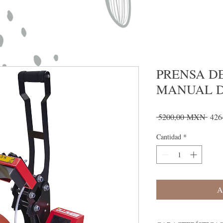
PRENSA D
MANUAL D
Prec
 5200,00 MXN 
426
Cantidad
*
A