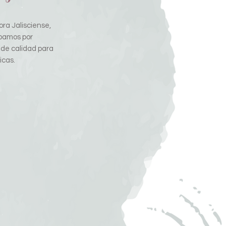
ra Jalisciense,
pamos por
 de calidad para
icas.