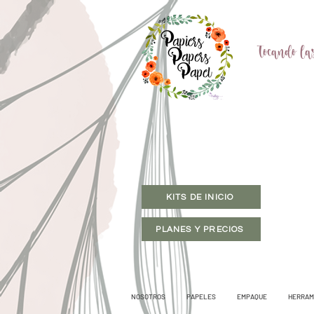
Tocando las
KITS DE INICIO
PLANES Y PRECIOS
NOSOTROS
PAPELES
EMPAQUE
HERRAM