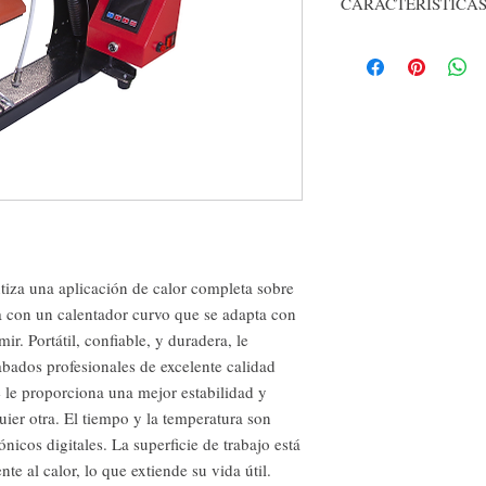
CARACTERÍSTICAS
Energía: 350w
Peso: 9.1 Kg
Voltaje: 110v
Tipo de Pantalla: Digit
Rango de Tiempo: 0-9
Rango de Temperatura:
Área de Impresión: 8x
Dimensiones: 27 x 43 
Tiempo para calentarse
ntiza una aplicación de calor completa sobre
ta con un calentador curvo que se adapta con
ir. Portátil, confiable, y duradera, le
bados profesionales de excelente calidad
 le proporciona una mejor estabilidad y
ier otra. El tiempo y la temperatura son
nicos digitales. La superficie de trabajo está
nte al calor, lo que extiende su vida útil.