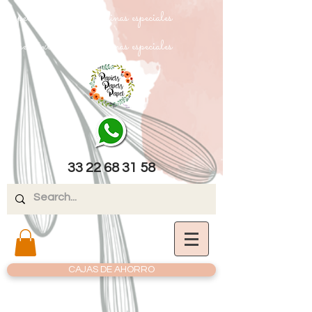
papel texturizado cartulinas especiales
papel texturizado cartulinas especiales
33 22 68 31 58
CAJAS DE AHORRO